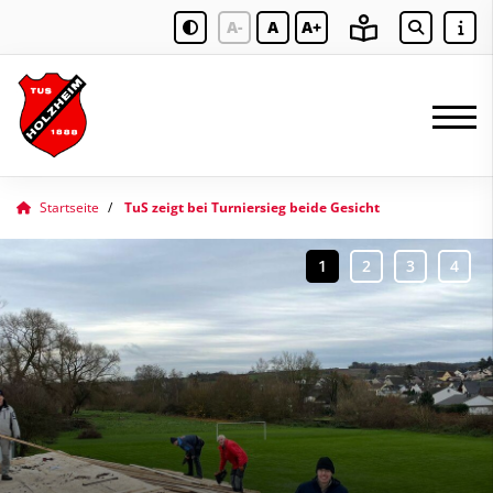
A-
A
A+
Startseite
TuS zeigt bei Turniersieg beide Gesicht