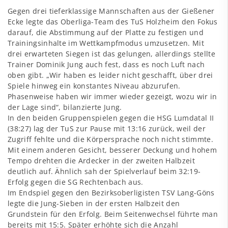
Gegen drei tieferklassige Mannschaften aus der Gießener
Ecke legte das Oberliga-Team des TuS Holzheim den Fokus
darauf, die Abstimmung auf der Platte zu festigen und
Trainingsinhalte im Wettkampfmodus umzusetzen. Mit
drei erwarteten Siegen ist das gelungen, allerdings stellte
Trainer Dominik Jung auch fest, dass es noch Luft nach
oben gibt. „Wir haben es leider nicht geschafft, über drei
Spiele hinweg ein konstantes Niveau abzurufen.
Phasenweise haben wir immer wieder gezeigt, wozu wir in
der Lage sind“, bilanzierte Jung.
In den beiden Gruppenspielen gegen die HSG Lumdatal II
(38:27) lag der TuS zur Pause mit 13:16 zurück, weil der
Zugriff fehlte und die Körpersprache noch nicht stimmte.
Mit einem anderen Gesicht, besserer Deckung und hohem
Tempo drehten die Ardecker in der zweiten Halbzeit
deutlich auf. Ähnlich sah der Spielverlauf beim 32:19-
Erfolg gegen die SG Rechtenbach aus.
Im Endspiel gegen den Bezirksoberligisten TSV Lang-Göns
legte die Jung-Sieben in der ersten Halbzeit den
Grundstein für den Erfolg. Beim Seitenwechsel führte man
bereits mit 15:5. Später erhöhte sich die Anzahl