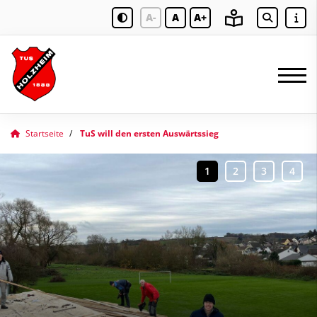
A-
A
A+
Startseite
TuS will den ersten Auswärtssieg