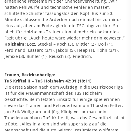
erhebliche Probleme mit der Chancenverwertung. „Wir
hatten Fehlwürfe und technische Fehler en masse“,
schüttelte Schuster fassungslos den Kopf. Bis zur 50.
Minute schlossen die Ardecker noch einmal bis zu minus
eins auf, aber am Ende agierte die TSG abgezockter. So
blieb für Holzheims Trainer einmal mehr ein bekanntes
Fazit übrig: „Auch heute wäre wieder mehr drin gewesen.“
Holzheim:
Lotz, Steckel – Koch (3), Mittler (2), Doll (1),
Ferdinand, Lazzaro (3/1), Jakobi (5), Heep (1), Höhn (3/1),
Jemixe (3), Bühler (1), Reusch (2), Friedrich.
Frauen, Bezirksoberliga:
TuS Kriftel II – TuS Holzheim 42:31 (18:11)
Die erste Saison nach dem Aufstieg in die Bezirksoberliga
ist für die Frauenmannschaft des TuS Holzheim
Geschichte. Beim letzten Einsatz für einige Spielerinnen
sowie das Trainer- und Betreuerteam um Thorsten Fetter,
Jan-Erik Wolfgram und Jörg König verlor man beim
Tabellennachbarn TuS Kriftel II, was das Gesamtfazit nicht
trübte. „Alles in allem sind wir super stolz auf die
Mannschaft und die gute Saison“, resümierte Wolfgram.