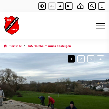
A-
A
A+
Startseite
TuS Holzheim muss absteigen