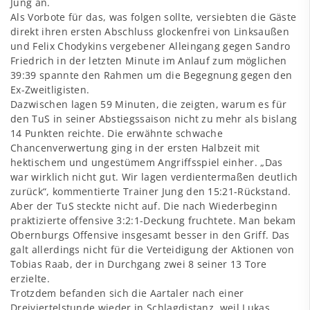
Jung an.
Als Vorbote für das, was folgen sollte, versiebten die Gäste
direkt ihren ersten Abschluss glockenfrei von Linksaußen
und Felix Chodykins vergebener Alleingang gegen Sandro
Friedrich in der letzten Minute im Anlauf zum möglichen
39:39 spannte den Rahmen um die Begegnung gegen den
Ex-Zweitligisten.
Dazwischen lagen 59 Minuten, die zeigten, warum es für
den TuS in seiner Abstiegssaison nicht zu mehr als bislang
14 Punkten reichte. Die erwähnte schwache
Chancenverwertung ging in der ersten Halbzeit mit
hektischem und ungestümem Angriffsspiel einher. „Das
war wirklich nicht gut. Wir lagen verdientermaßen deutlich
zurück“, kommentierte Trainer Jung den 15:21-Rückstand.
Aber der TuS steckte nicht auf. Die nach Wiederbeginn
praktizierte offensive 3:2:1-Deckung fruchtete. Man bekam
Obernburgs Offensive insgesamt besser in den Griff. Das
galt allerdings nicht für die Verteidigung der Aktionen von
Tobias Raab, der in Durchgang zwei 8 seiner 13 Tore
erzielte.
Trotzdem befanden sich die Aartaler nach einer
Dreiviertelstunde wieder in Schlagdistanz, weil Lukas