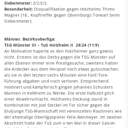
Siebenmeter:
2/2:5/2.
Besonderheit:
Disqualifikation gegen Holzheims Thimo
Wagner (18., Kopftreffer gegen Obernburgs Torwart beim
Siebenmeter).
Männer, Bezirksoberliga:
TSG Münster III – TuS Holzheim II 28:24 (11:9)
An Motivation haperte es den Holzheimer ganz gewiss
nicht. Erstens ist das Derby gegen die TSG Münster auf
allen Ebenen immer eine Prestigesache, zweitens hatten
die Ardecker aus dem Hinspiel noch etwas gutzumachen,
als sie in den letzten sechs Minuten eine Fünf-Tore-
Führung abgaben und noch verloren. Entsprechend
motiviert und kämpferisch gingen Johannes Schusters
Mannen in Kelkheim zu Werke. Die erste Halbzeit glich
einer Abwehrschlacht. Holzheims Deckung stand in
Kombination mit Joel Steckel im Tor sicher gegen die
blutjunge TSG-Mannschaft mit vereinzelten Routiniers wie
der ehemalige Oberligaspieler Felix Ikenmeyer. Im zweiten
Abschnitt hatte der TuS zum x-ten Mal in dieser Saison