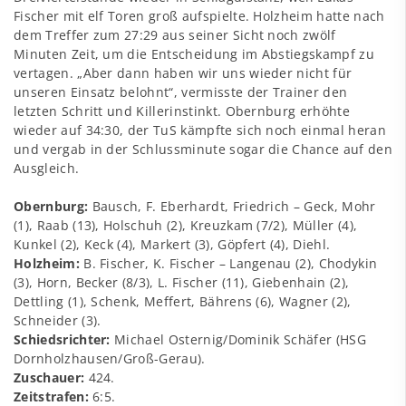
Fischer mit elf Toren groß aufspielte. Holzheim hatte nach
dem Treffer zum 27:29 aus seiner Sicht noch zwölf
Minuten Zeit, um die Entscheidung im Abstiegskampf zu
vertagen. „Aber dann haben wir uns wieder nicht für
unseren Einsatz belohnt“, vermisste der Trainer den
letzten Schritt und Killerinstinkt. Obernburg erhöhte
wieder auf 34:30, der TuS kämpfte sich noch einmal heran
und vergab in der Schlussminute sogar die Chance auf den
Ausgleich.
Obernburg:
Bausch, F. Eberhardt, Friedrich – Geck, Mohr
(1), Raab (13), Holschuh (2), Kreuzkam (7/2), Müller (4),
Kunkel (2), Keck (4), Markert (3), Göpfert (4), Diehl.
Holzheim:
B. Fischer, K. Fischer – Langenau (2), Chodykin
(3), Horn, Becker (8/3), L. Fischer (11), Giebenhain (2),
Dettling (1), Schenk, Meffert, Bährens (6), Wagner (2),
Schneider (3).
Schiedsrichter:
Michael Osternig/Dominik Schäfer (HSG
Dornholzhausen/Groß-Gerau).
Zuschauer:
424.
Zeitstrafen:
6:5.