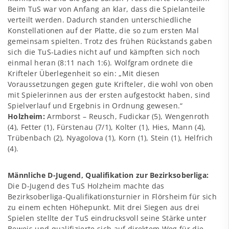
Beim TuS war von Anfang an klar, dass die Spielanteile
verteilt werden. Dadurch standen unterschiedliche
Konstellationen auf der Platte, die so zum ersten Mal
gemeinsam spielten. Trotz des frühen Rückstands gaben
sich die TuS-Ladies nicht auf und kämpften sich noch
einmal heran (8:11 nach 1:6). Wolfgram ordnete die
Krifteler Überlegenheit so ein: „Mit diesen
Voraussetzungen gegen gute Krifteler, die wohl von oben
mit Spielerinnen aus der ersten aufgestockt haben, sind
Spielverlauf und Ergebnis in Ordnung gewesen.“
Holzheim:
Armborst – Reusch, Fudickar (5), Wengenroth
(4), Fetter (1), Fürstenau (7/1), Kolter (1), Hies, Mann (4),
Trübenbach (2), Nyagolova (1), Korn (1), Stein (1), Helfrich
(4).
Männliche D-Jugend, Qualifikation zur Bezirksoberliga:
Die D-Jugend des TuS Holzheim machte das
Bezirksoberliga-Qualifikationsturnier in Flörsheim für sich
zu einem echten Höhepunkt. Mit drei Siegen aus drei
Spielen stellte der TuS eindrucksvoll seine Stärke unter
Beweis und qualifizierte sich auf direktem Weg für die