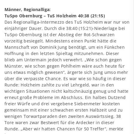
Männer, Regionalliga:
TuSpo Obernburg – TuS Holzheim 40:38 (21:15)
Das Regionalliga-Intermezzo des TuS Holzheim war nur von
einjähriger Dauer. Durch die 38:40 (15:21)-Niederlage bei
TuSpo Obernburg ist der Abstieg der Rot-Schwarzen
vorzeitig besiegelt. Mindestens einen Punkt hätte die
Mannschaft von Dominik Jung benötigt, um ein Fünkchen
Hoffnung in den letzten Spieltag mitzunehmen. Dieser
blieb am Untermain jedoch verwehrt. „Wie schon gegen
Münster, wie schon gegen Pohlheim wäre auch heute für
uns etwas möglich gewesen“, ärgerte sich Jung umso mehr
über die verpasste Chance. Es war wie so häufig in dieser
Runde: Holzheim zahlte zu viel Lehrgeld, war in den
wichtigen Situationen nicht kaltschnäuzig genug und hatte
erneut große Probleme im Abschluss. Ein halbes Dutzend
freier Würfe und drei vergebene Siebenmeter kosteten
gemeinsam mit einer schwachen ersten Halbzeit und zu
wenigen Torwartparaden den zweiten Auswärtssieg. 38
Tore waren zwar Bestwert für die Ardecker in dieser
Runde. „Aber wir hatten Chancen für 50 Treffer“, merkte