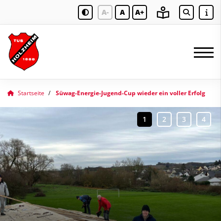
A-
A
A+
Startseite
Süwag-Energie-Jugend-Cup wieder ein voller Erfolg