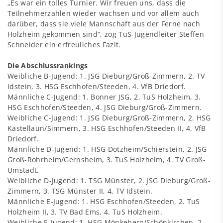
„Es war ein tolles Turnier. Wir freuen uns, dass die
Teilnehmerzahlen wieder wachsen und vor allem auch
darüber, dass sie viele Mannschaft aus der Ferne nach
Holzheim gekommen sind“, zog TuS-Jugendleiter Steffen
Schneider ein erfreuliches Fazit.
Die Abschlussrankings
Weibliche B-Jugend: 1. JSG Dieburg/Groß-Zimmern, 2. TV
Idstein, 3. HSG Eschhofen/Steeden, 4. VfB Driedorf.
Männliche C-Jugend: 1. Bonner JSG, 2. TuS Holzheim, 3.
HSG Eschhofen/Steeden, 4. JSG Dieburg/Groß-Zimmern.
Weibliche C-Jugend: 1. JSG Dieburg/Groß-Zimmern, 2. HSG
Kastellaun/Simmern, 3. HSG Eschhofen/Steeden II, 4. VfB
Driedorf.
Männliche D-Jugend: 1. HSG Dotzheim/Schierstein, 2. JSG
Groß-Rohrheim/Gernsheim, 3. TuS Holzheim, 4. TV Groß-
Umstadt.
Weibliche D-Jugend: 1. TSG Münster, 2. JSG Dieburg/Groß-
Zimmern, 3. TSG Münster II, 4. TV Idstein.
Männliche E-Jugend: 1. HSG Eschhofen/Steeden, 2. TuS
Holzheim II, 3. TV Bad Ems, 4. TuS Holzheim.
Weibliche E-Jugend: 1. HSG Mönkeberg/Schönkirchen, 2.