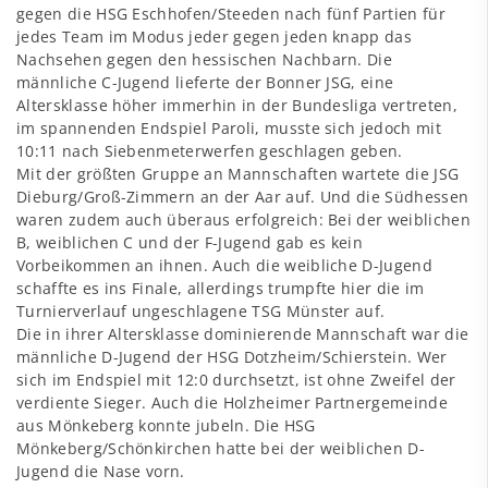
gegen die HSG Eschhofen/Steeden nach fünf Partien für
jedes Team im Modus jeder gegen jeden knapp das
Nachsehen gegen den hessischen Nachbarn. Die
männliche C-Jugend lieferte der Bonner JSG, eine
Altersklasse höher immerhin in der Bundesliga vertreten,
im spannenden Endspiel Paroli, musste sich jedoch mit
10:11 nach Siebenmeterwerfen geschlagen geben.
Mit der größten Gruppe an Mannschaften wartete die JSG
Dieburg/Groß-Zimmern an der Aar auf. Und die Südhessen
waren zudem auch überaus erfolgreich: Bei der weiblichen
B, weiblichen C und der F-Jugend gab es kein
Vorbeikommen an ihnen. Auch die weibliche D-Jugend
schaffte es ins Finale, allerdings trumpfte hier die im
Turnierverlauf ungeschlagene TSG Münster auf.
Die in ihrer Altersklasse dominierende Mannschaft war die
männliche D-Jugend der HSG Dotzheim/Schierstein. Wer
sich im Endspiel mit 12:0 durchsetzt, ist ohne Zweifel der
verdiente Sieger. Auch die Holzheimer Partnergemeinde
aus Mönkeberg konnte jubeln. Die HSG
Mönkeberg/Schönkirchen hatte bei der weiblichen D-
Jugend die Nase vorn.