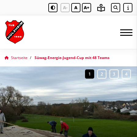
A-
A
A+
Startseite
Süwag-Energie-Jugend-Cup mit 48 Teams