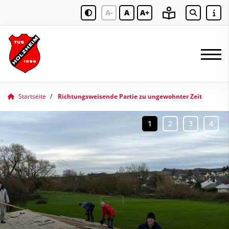
A-
A
A+
Startseite
Richtungsweisende Partie zu ungewohnter Zeit