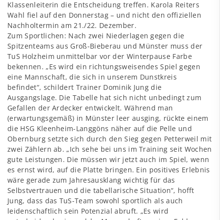
Klassenleiterin die Entscheidung treffen. Karola Reiters
Wahl fiel auf den Donnerstag – und nicht den offiziellen
Nachholtermin am 21./22. Dezember.
Zum Sportlichen: Nach zwei Niederlagen gegen die
Spitzenteams aus Groß-Bieberau und Münster muss der
TuS Holzheim unmittelbar vor der Winterpause Farbe
bekennen. „Es wird ein richtungsweisendes Spiel gegen
eine Mannschaft, die sich in unserem Dunstkreis
befindet“, schildert Trainer Dominik Jung die
Ausgangslage. Die Tabelle hat sich nicht unbedingt zum
Gefallen der Ardecker entwickelt. Während man
(erwartungsgemäß) in Münster leer ausging, rückte einem
die HSG Kleenheim-Langgöns näher auf die Pelle und
Obernburg setzte sich durch den Sieg gegen Petterweil mit
zwei Zählern ab. „Ich sehe bei uns im Training seit Wochen
gute Leistungen. Die müssen wir jetzt auch im Spiel, wenn
es ernst wird, auf die Platte bringen. Ein positives Erlebnis
wäre gerade zum Jahresausklang wichtig für das
Selbstvertrauen und die tabellarische Situation“, hofft
Jung, dass das TuS-Team sowohl sportlich als auch
leidenschaftlich sein Potenzial abruft. „Es wird