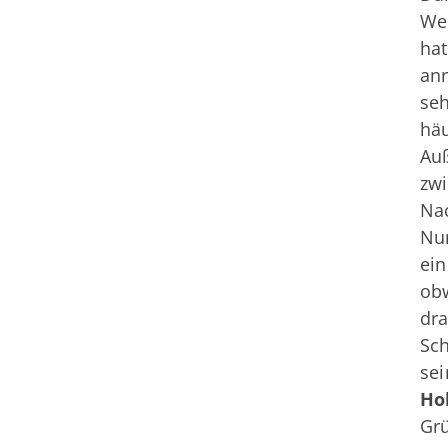
Wec
hat
anr
seh
häu
Auß
zwi
Nac
Nun
ein
obw
dra
Sch
sei
Ho
Grü