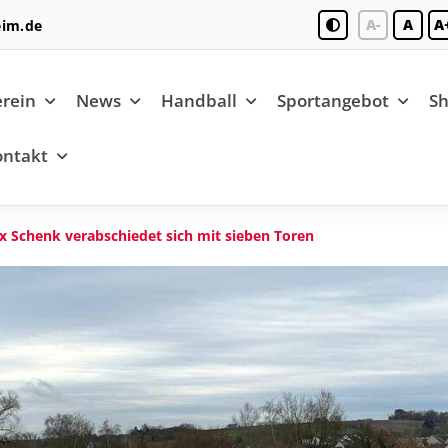
A-
A
A
eim.de
rein
News
Handball
Sportangebot
S
ontakt
 Schenk verabschiedet sich mit sieben Toren