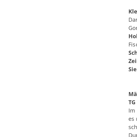
Kl
Dar
Gor
Ho
Fis
Sc
Ze
Si
Mä
TG 
Im 
es 
sch
Dur