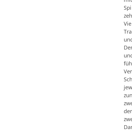
Spi
zeh
Vie
Tra
und
Der
und
füh
Ver
Sch
jew
zun
zwe
der
zwe
Dam