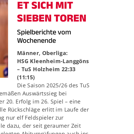
Termine
ET SICH MIT
SIEBEN TOREN
Spielberichte vom
Wochenende
Männer, Oberliga:
HSG Kleenheim-Langgöns
– TuS Holzheim 22:33
(11:15)
Die Saison 2025/26 des TuS
gemäßen Auswärtssieg bei
20. Erfolg im 26. Spiel – eine
lle Rückschläge erlitt im Laufe der
 nur elf Feldspieler zur
le dazu, der seit geraumer Zeit
gelegten Abiturprüfungen auch ins