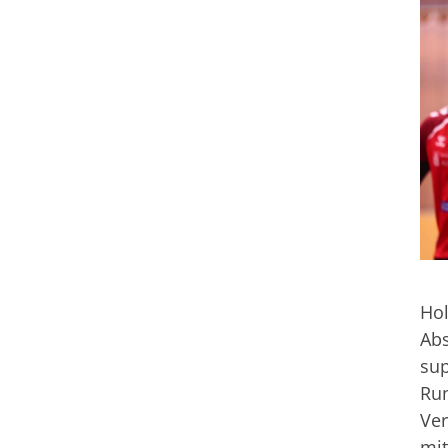
Mühlstraße 1
65558 Holzheim
06432 / 8869275
info@tus-holzheim.de
Hol
Abs
sup
Run
Ver
mit