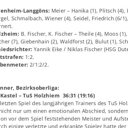
eenheim-Langgöns:
Meier – Hanika (1), Plitsch (4),
gel, Schmalbach, Wiener (4), Seidel, Friedrich (6/1), M
nert.
lzheim:
B. Fischer, K. Fischer – Theile (4), Moos (1)
cher (7), Giebenhain (2), Waldforst (2), Bulut (1), Sch
hiedsrichter:
Yannik Eike / Niklas Fischer (HSG D
itstrafen:
1:2.
ebenmeter:
2/1:2/2.
nner, Bezirksoberliga:
Kastel – TuS Holzhiem 36:31 (19:16)
letzten Spiel des langjährigen Trainers des TuS Hol
nicht nur um einen emotionalen Abschied, sonder
on vor dem Spiel feststehenden Meister und Aufste
ch einige verletzte und erkrankte Spieler hatte der