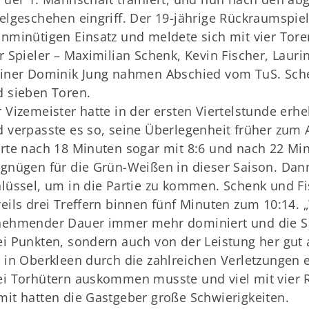
elgeschehen eingriff. Der 19-jährige Rückraumspi
nminütigen Einsatz und meldete sich mit vier Toren
r Spieler – Maximilian Schenk, Kevin Fischer, Laur
iner Dominik Jung nahmen Abschied vom TuS. Sche
 sieben Toren.
 Vizemeister hatte in der ersten Viertelstunde er
 verpasste es so, seine Überlegenheit früher zum 
rte nach 18 Minuten sogar mit 8:6 und nach 22 Minu
gnügen für die Grün-Weißen in dieser Saison. Dan
lüssel, um in die Partie zu kommen. Schenk und F
eils drei Treffern binnen fünf Minuten zum 10:14. 
ehmender Dauer immer mehr dominiert und die Sai
i Punkten, sondern auch von der Leistung her gut 
 in Oberkleen durch die zahlreichen Verletzungen 
i Torhütern auskommen musste und viel mit vier R
it hatten die Gastgeber große Schwierigkeiten.