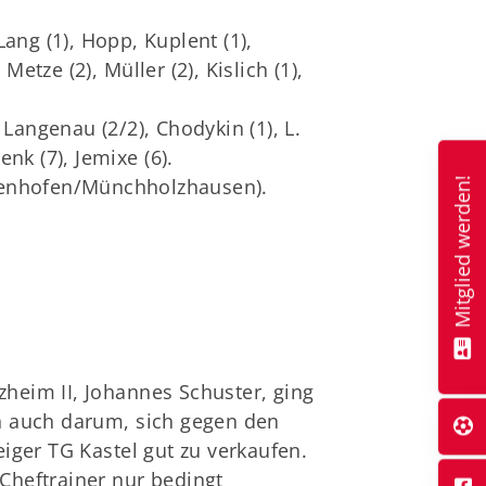
 Lang (1), Hopp, Kuplent (1),
etze (2), Müller (2), Kislich (1),
, Langenau (2/2), Chodykin (1), L.
enk (7), Jemixe (6).
utenhofen/Münchholzhausen).
Mitglied werden!
zheim II, Johannes Schuster, ging
n auch darum, sich gegen den
iger TG Kastel gut zu verkaufen.
 Cheftrainer nur bedingt