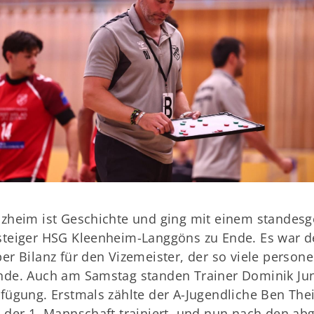
Handball
Turnen
zheim ist Geschichte und ging mit einem standes
teiger HSG Kleenheim-Langgöns zu Ende. Es war der 
er Bilanz für den Vizemeister, der so viele persone
de. Auch am Samstag standen Trainer Dominik Jung
fügung. Erstmals zählte der A-Jugendliche Ben Thei
 der 1. Mannschaft trainiert, und nun nach den ab