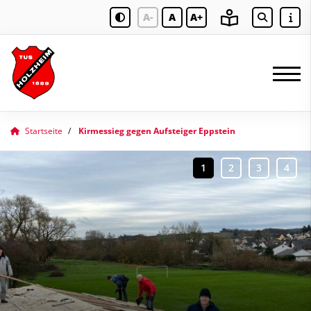
A-
A
A+
Startseite
Kirmessieg gegen Aufsteiger Eppstein