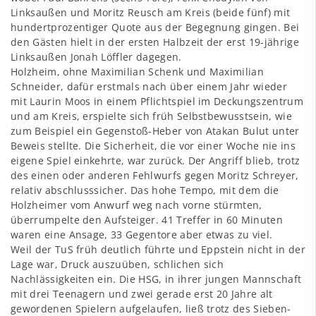
Linksaußen und Moritz Reusch am Kreis (beide fünf) mit
hundertprozentiger Quote aus der Begegnung gingen. Bei
den Gästen hielt in der ersten Halbzeit der erst 19-jährige
Linksaußen Jonah Löffler dagegen.
Holzheim, ohne Maximilian Schenk und Maximilian
Schneider, dafür erstmals nach über einem Jahr wieder
mit Laurin Moos in einem Pflichtspiel im Deckungszentrum
und am Kreis, erspielte sich früh Selbstbewusstsein, wie
zum Beispiel ein Gegenstoß-Heber von Atakan Bulut unter
Beweis stellte. Die Sicherheit, die vor einer Woche nie ins
eigene Spiel einkehrte, war zurück. Der Angriff blieb, trotz
des einen oder anderen Fehlwurfs gegen Moritz Schreyer,
relativ abschlusssicher. Das hohe Tempo, mit dem die
Holzheimer vom Anwurf weg nach vorne stürmten,
überrumpelte den Aufsteiger. 41 Treffer in 60 Minuten
waren eine Ansage, 33 Gegentore aber etwas zu viel.
Weil der TuS früh deutlich führte und Eppstein nicht in der
Lage war, Druck auszuüben, schlichen sich
Nachlässigkeiten ein. Die HSG, in ihrer jungen Mannschaft
mit drei Teenagern und zwei gerade erst 20 Jahre alt
gewordenen Spielern aufgelaufen, ließ trotz des Sieben-