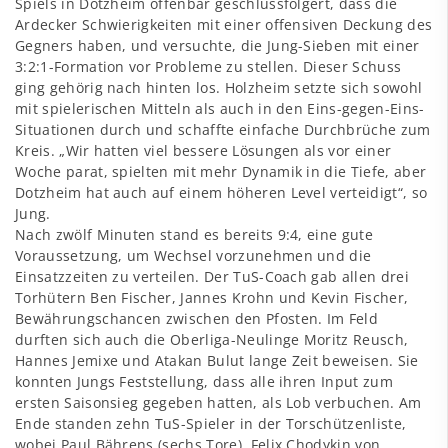
Spiels in Dotzheim offenbar geschlussfolgert, dass die
Ardecker Schwierigkeiten mit einer offensiven Deckung des
Gegners haben, und versuchte, die Jung-Sieben mit einer
3:2:1-Formation vor Probleme zu stellen. Dieser Schuss
ging gehörig nach hinten los. Holzheim setzte sich sowohl
mit spielerischen Mitteln als auch in den Eins-gegen-Eins-
Situationen durch und schaffte einfache Durchbrüche zum
Kreis. „Wir hatten viel bessere Lösungen als vor einer
Woche parat, spielten mit mehr Dynamik in die Tiefe, aber
Dotzheim hat auch auf einem höheren Level verteidigt“, so
Jung.
Nach zwölf Minuten stand es bereits 9:4, eine gute
Voraussetzung, um Wechsel vorzunehmen und die
Einsatzzeiten zu verteilen. Der TuS-Coach gab allen drei
Torhütern Ben Fischer, Jannes Krohn und Kevin Fischer,
Bewährungschancen zwischen den Pfosten. Im Feld
durften sich auch die Oberliga-Neulinge Moritz Reusch,
Hannes Jemixe und Atakan Bulut lange Zeit beweisen. Sie
konnten Jungs Feststellung, dass alle ihren Input zum
ersten Saisonsieg gegeben hatten, als Lob verbuchen. Am
Ende standen zehn TuS-Spieler in der Torschützenliste,
wobei Paul Bährens (sechs Tore), Felix Chodykin von