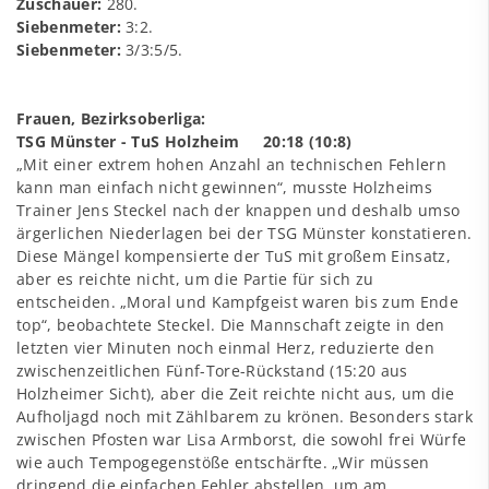
Zuschauer:
280.
Siebenmeter:
3:2.
Siebenmeter:
3/3:5/5.
Frauen, Bezirksoberliga:
TSG Münster - TuS Holzheim 20:18 (10:8)
„Mit einer extrem hohen Anzahl an technischen Fehlern
kann man einfach nicht gewinnen“, musste Holzheims
Trainer Jens Steckel nach der knappen und deshalb umso
ärgerlichen Niederlagen bei der TSG Münster konstatieren.
Diese Mängel kompensierte der TuS mit großem Einsatz,
aber es reichte nicht, um die Partie für sich zu
entscheiden. „Moral und Kampfgeist waren bis zum Ende
top“, beobachtete Steckel. Die Mannschaft zeigte in den
letzten vier Minuten noch einmal Herz, reduzierte den
zwischenzeitlichen Fünf-Tore-Rückstand (15:20 aus
Holzheimer Sicht), aber die Zeit reichte nicht aus, um die
Aufholjagd noch mit Zählbarem zu krönen. Besonders stark
zwischen Pfosten war Lisa Armborst, die sowohl frei Würfe
wie auch Tempogegenstöße entschärfte. „Wir müssen
dringend die einfachen Fehler abstellen, um am