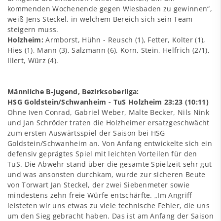
kommenden Wochenende gegen Wiesbaden zu gewinnen“,
weiß Jens Steckel, in welchem Bereich sich sein Team
steigern muss.
Holzheim:
Armborst, Hühn - Reusch (1), Fetter, Kolter (1),
Hies (1), Mann (3), Salzmann (6), Korn, Stein, Helfrich (2/1),
Illert, Würz (4).
Männliche B-Jugend, Bezirksoberliga:
HSG Goldstein/Schwanheim - TuS Holzheim 23:23 (10:11)
Ohne Iven Conrad, Gabriel Weber, Malte Becker, Nils Nink
und Jan Schröder traten die Holzheimer ersatzgeschwächt
zum ersten Auswärtsspiel der Saison bei HSG
Goldstein/Schwanheim an. Von Anfang entwickelte sich ein
defensiv geprägtes Spiel mit leichten Vorteilen für den
TuS. Die Abwehr stand über die gesamte Spielzeit sehr gut
und was ansonsten durchkam, wurde zur sicheren Beute
von Torwart Jan Steckel, der zwei Siebenmeter sowie
mindestens zehn freie Würfe entschärfte. „Im Angriff
leisteten wir uns etwas zu viele technische Fehler, die uns
um den Sieg gebracht haben. Das ist am Anfang der Saison