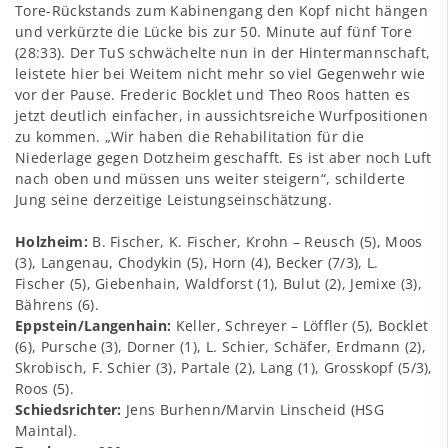
Tore-Rückstands zum Kabinengang den Kopf nicht hängen
und verkürzte die Lücke bis zur 50. Minute auf fünf Tore
(28:33). Der TuS schwächelte nun in der Hintermannschaft,
leistete hier bei Weitem nicht mehr so viel Gegenwehr wie
vor der Pause. Frederic Bocklet und Theo Roos hatten es
jetzt deutlich einfacher, in aussichtsreiche Wurfpositionen
zu kommen. „Wir haben die Rehabilitation für die
Niederlage gegen Dotzheim geschafft. Es ist aber noch Luft
nach oben und müssen uns weiter steigern“, schilderte
Jung seine derzeitige Leistungseinschätzung.
Holzheim:
B. Fischer, K. Fischer, Krohn – Reusch (5), Moos
(3), Langenau, Chodykin (5), Horn (4), Becker (7/3), L.
Fischer (5), Giebenhain, Waldforst (1), Bulut (2), Jemixe (3),
Bährens (6).
Eppstein/Langenhain:
Keller, Schreyer – Löffler (5), Bocklet
(6), Pursche (3), Dorner (1), L. Schier, Schäfer, Erdmann (2),
Skrobisch, F. Schier (3), Partale (2), Lang (1), Grosskopf (5/3),
Roos (5).
Schiedsrichter:
Jens Burhenn/Marvin Linscheid (HSG
Maintal).