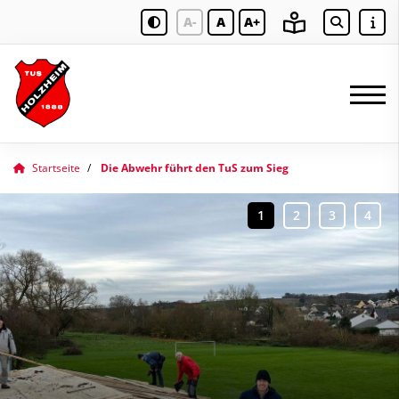
A-
A
A+
Startseite
Die Abwehr führt den TuS zum Sieg