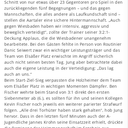
Schnitt von nur etwas über 23 Gegentoren pro Spiel in den
zurückliegenden fünf Begegnungen – und das gegen
Mannschaften, die alles andere als Laufkundschaft sind –
stellen die Aartaler eine sichere Hintermannschaft. „Auch
gegen Wiesbaden haben wir intensiv, aggressiv und
beweglich verteidigt“, zollte der Trainer seiner 3:2:1-
Deckung Applaus, die die Wiesbadener unangenehm
bearbeitete. Bei den Gästen fehlte in Person von Routinier
Danic Seiwert zwar ein wichtiger Leistungsträger und das
Team von Elsäßer Platz erwischte im Angriff sicherlich
auch nicht seinen besten Tag. Jung aber betrachtete dabei
auch die eigene Leistung in der Verteidigung: „Das lag
auch an uns.“
Beim Start-Ziel-Sieg verpassten die Holzheimer dem Team
vom Elsäßer Platz in wichtigen Momenten Dämpfer. Ben
Fischer wehrte beim Stand von 3:1 direkt den ersten
Siebenmeter ab (6.), es sollten für ihn und seinen Kollegen
Kevin Fischer noch jeweils ein weiterer parierter Strafwurf
folgen. „Alle drei Torhüter haben stark gehalten“, hob Jung
hervor. Dass in den letzten fünf Minuten auch der A-
Jugendliche Jannes Krohn seine Einsatzzeit erhielt, drückte