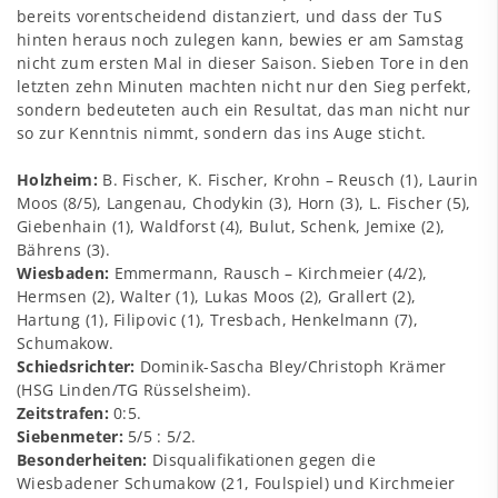
bereits vorentscheidend distanziert, und dass der TuS
hinten heraus noch zulegen kann, bewies er am Samstag
nicht zum ersten Mal in dieser Saison. Sieben Tore in den
letzten zehn Minuten machten nicht nur den Sieg perfekt,
sondern bedeuteten auch ein Resultat, das man nicht nur
so zur Kenntnis nimmt, sondern das ins Auge sticht.
Holzheim:
B. Fischer, K. Fischer, Krohn – Reusch (1), Laurin
Moos (8/5), Langenau, Chodykin (3), Horn (3), L. Fischer (5),
Giebenhain (1), Waldforst (4), Bulut, Schenk, Jemixe (2),
Bährens (3).
Wiesbaden:
Emmermann, Rausch – Kirchmeier (4/2),
Hermsen (2), Walter (1), Lukas Moos (2), Grallert (2),
Hartung (1), Filipovic (1), Tresbach, Henkelmann (7),
Schumakow.
Schiedsrichter:
Dominik-Sascha Bley/Christoph Krämer
(HSG Linden/TG Rüsselsheim).
Zeitstrafen:
0:5.
Siebenmeter:
5/5 : 5/2.
Besonderheiten:
Disqualifikationen gegen die
Wiesbadener Schumakow (21, Foulspiel) und Kirchmeier