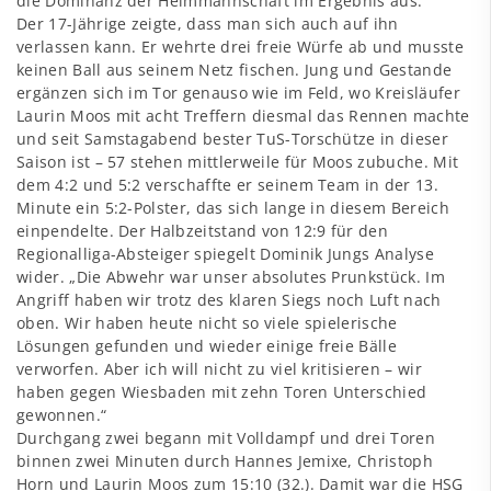
die Dominanz der Heimmannschaft im Ergebnis aus.
Der 17-Jährige zeigte, dass man sich auch auf ihn
verlassen kann. Er wehrte drei freie Würfe ab und musste
keinen Ball aus seinem Netz fischen. Jung und Gestande
ergänzen sich im Tor genauso wie im Feld, wo Kreisläufer
Laurin Moos mit acht Treffern diesmal das Rennen machte
und seit Samstagabend bester TuS-Torschütze in dieser
Saison ist – 57 stehen mittlerweile für Moos zubuche. Mit
dem 4:2 und 5:2 verschaffte er seinem Team in der 13.
Minute ein 5:2-Polster, das sich lange in diesem Bereich
einpendelte. Der Halbzeitstand von 12:9 für den
Regionalliga-Absteiger spiegelt Dominik Jungs Analyse
wider. „Die Abwehr war unser absolutes Prunkstück. Im
Angriff haben wir trotz des klaren Siegs noch Luft nach
oben. Wir haben heute nicht so viele spielerische
Lösungen gefunden und wieder einige freie Bälle
verworfen. Aber ich will nicht zu viel kritisieren – wir
haben gegen Wiesbaden mit zehn Toren Unterschied
gewonnen.“
Durchgang zwei begann mit Volldampf und drei Toren
binnen zwei Minuten durch Hannes Jemixe, Christoph
Horn und Laurin Moos zum 15:10 (32.). Damit war die HSG