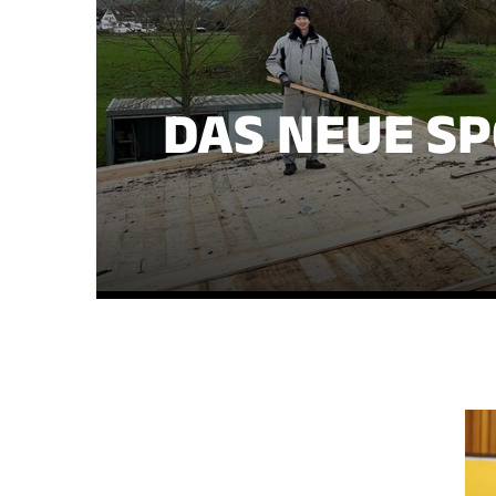
DAS NEUE S
Geschäftsstelle
TuS 1888 Holzheim
Mühlstraße 1
65558 Holzheim
06432 / 8869275
info@tus-holzheim.de