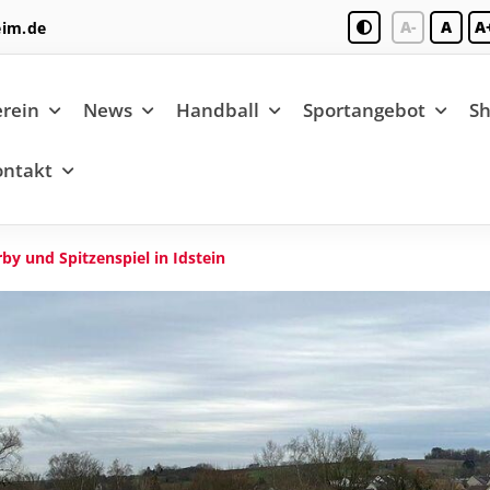
A-
A
A
eim.de
rein
News
Handball
Sportangebot
S
ontakt
by und Spitzenspiel in Idstein