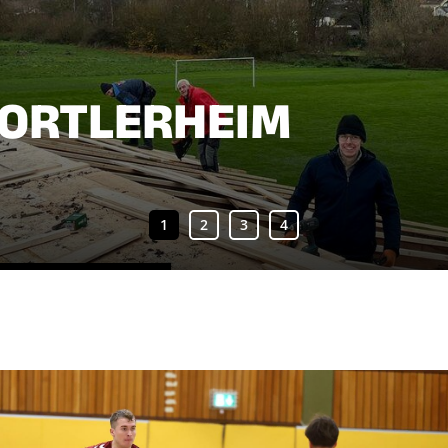
PORTLERHEIM
Sportangebote finden
Mi
Sportsuche
Handball
Turnen