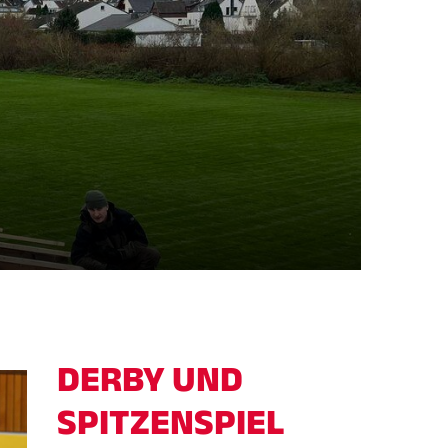
tglieder-Service
Downloads
Termine
DERBY UND
SPITZENSPIEL