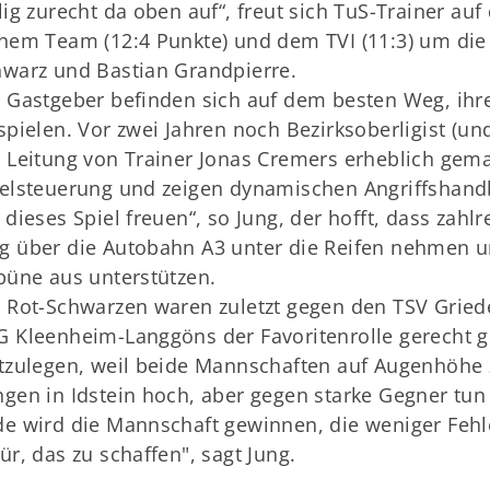
lig zurecht da oben auf“, freut sich TuS-Trainer au
nem Team (12:4 Punkte) und dem TVI (11:3) um die
warz und Bastian Grandpierre.
 Gastgeber befinden sich auf dem besten Weg, ihre 
spielen. Vor zwei Jahren noch Bezirksoberligist (und
 Leitung von Trainer Jonas Cremers erheblich gema
elsteuerung und zeigen dynamischen Angriffshandb
 dieses Spiel freuen“, so Jung, der hofft, dass zah
 über die Autobahn A3 unter die Reifen nehmen u
büne aus unterstützen.
 Rot-Schwarzen waren zuletzt gegen den TSV Gried
 Kleenheim-Langgöns der Favoritenrolle gerecht g
tzulegen, weil beide Mannschaften auf Augenhöhe 
gen in Idstein hoch, aber gegen starke Gegner tu
e wird die Mannschaft gewinnen, die weniger Fehl
ür, das zu schaffen", sagt Jung.