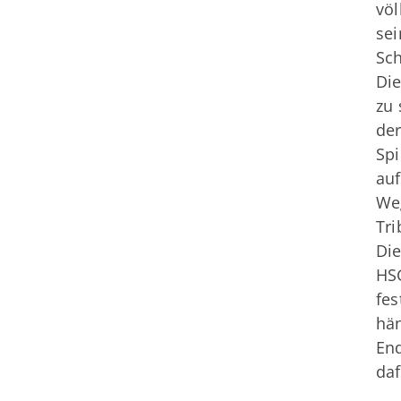
völ
sei
Sch
Die
zu 
der
Spi
auf
Weg
Tri
Die
HSG
fes
hän
End
daf