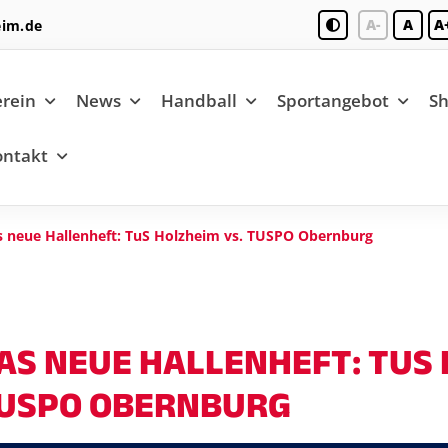
A-
A
A
eim.de
rein
News
Handball
Sportangebot
S
ontakt
s neue Hallenheft: TuS Holzheim vs. TUSPO Obernburg
AS NEUE HALLENHEFT: TUS 
USPO OBERNBURG