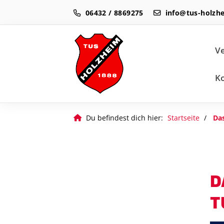
06432 / 8869275
info@tus-holzh
Ve
K
Du befindest dich hier:
Startseite
Da
D
T