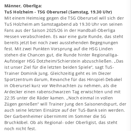
Männer, Oberliga:
TuS Holzheim - TSG Oberursel (Samstag, 19.30 Uhr)
Mit einem Heimsieg gegen die TSG Oberursel will sich der
TuS Holzheim am Samstagabend ab 19.30 Uhr von seinen
Fans aus der Saison 2025/26 in der Handball-Oberliga
Hessen verabschieden. Es war eine gute Runde, das steht
bereits jetzt bei noch zwei ausstehenden Begegnungen
fest. Mit zwei Punkten Vorsprung auf die HSG Linden
stehen die Chancen gut, die Runde hinter Regionalliga-
Aufsteiger HSG Dotzheim/Schierstein abzuschließen. „Das
ist unser Ziel für die letzten beiden Spiele“, sagt TuS-
Trainer Dominik Jung. Gleichzeitig geht es im Diezer
Sportzentrum darum, Revanche für das Hinspiel-Debakel
in Oberursel kurz vor Weihnachten zu nehmen, als die
Ardecker einen rabenschwarzen Tag erwischten und mit
22:35 unter die Räder kamen. „Noch einmal in vollen
Zügen genießen“ will Trainer Jung den Saisonendspurt, der
auch seine letzten Einsätze auf der TuS-Bank sein werden.
Der Garbenheimer übernimmt im Sommer die SG
Bruchköbel. Ob als Regional- oder Oberligist, das steht
noch nicht fest.