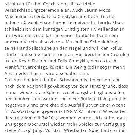
Nicht nur für den Coach steht die offizielle
Verabschiedungszeremonie an. Auch Laurin Moos,
Maximilian Schenk, Felix Chodykin und Kevin Fischer
nehmen Abschied von ihrem Heimatverein. Laurin Moos
schließt sich dem künftigen Drittligisten HV Vallendar an
und wird das erste Jahr in seiner Laufbahn bei einem
anderen Verein absolvieren. Maximilian Schenk hängt
seine Handballschuhe an den Nagel und will den Fokus
stärker auf seine Familie richten. Aus beruflichen Gründen
treten Kevin Fischer und Felix Chodykin, den es nach
Frankfurt verschlägt, kürzer. Ein wenig (oder sogar mehr)
Abschiedsschmerz wird also dabei sein.
Das Abschneiden der Rot-Schwarzen ist im ersten Jahr
nach dem Regionalliga-Abstieg vor dem Hintergrund, dass
immer wieder viele Spieler verletzungsbedingt ausfallen,
umso höher zu bewerten. Ihren vorläufigen Höhepunkt im
negativen Sinne erreichte die Ausfallflut vor einer Woche
im Auswärtsspiel gegen die HSG VfR/Eintracht Wiesbaden,
das trotzdem mit 34:20 gewonnen wurde. „Ich hoffe, dass
uns gegen Oberursel wieder mehr Spieler zur Verfügung
stehen“, sagt Jung. Vor dem Wiesbaden-Spiel hatte er mit